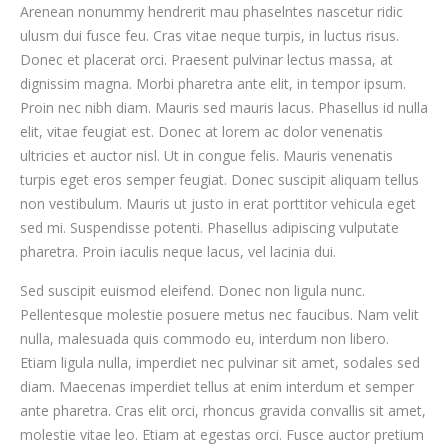
Arenean nonummy hendrerit mau phaselntes nascetur ridic
ulusm dui fusce feu. Cras vitae neque turpis, in luctus risus.
Donec et placerat orci. Praesent pulvinar lectus massa, at
dignissim magna. Morbi pharetra ante elit, in tempor ipsum.
Proin nec nibh diam. Mauris sed mauris lacus. Phasellus id nulla
elit, vitae feugiat est. Donec at lorem ac dolor venenatis
ultricies et auctor nisl. Ut in congue felis. Mauris venenatis
turpis eget eros semper feugiat. Donec suscipit aliquam tellus
non vestibulum. Mauris ut justo in erat porttitor vehicula eget
sed mi. Suspendisse potenti. Phasellus adipiscing vulputate
pharetra. Proin iaculis neque lacus, vel lacinia dui.
Sed suscipit euismod eleifend. Donec non ligula nunc.
Pellentesque molestie posuere metus nec faucibus. Nam velit
nulla, malesuada quis commodo eu, interdum non libero.
Etiam ligula nulla, imperdiet nec pulvinar sit amet, sodales sed
diam. Maecenas imperdiet tellus at enim interdum et semper
ante pharetra. Cras elit orci, rhoncus gravida convallis sit amet,
molestie vitae leo. Etiam at egestas orci. Fusce auctor pretium