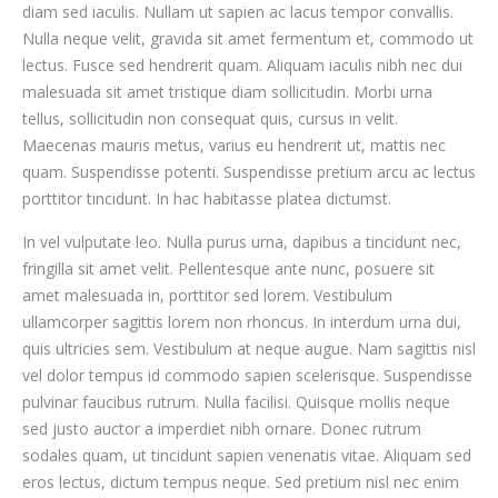
diam sed iaculis. Nullam ut sapien ac lacus tempor convallis.
Nulla neque velit, gravida sit amet fermentum et, commodo ut
lectus. Fusce sed hendrerit quam. Aliquam iaculis nibh nec dui
malesuada sit amet tristique diam sollicitudin. Morbi urna
tellus, sollicitudin non consequat quis, cursus in velit.
Maecenas mauris metus, varius eu hendrerit ut, mattis nec
quam. Suspendisse potenti. Suspendisse pretium arcu ac lectus
porttitor tincidunt. In hac habitasse platea dictumst.
In vel vulputate leo. Nulla purus urna, dapibus a tincidunt nec,
fringilla sit amet velit. Pellentesque ante nunc, posuere sit
amet malesuada in, porttitor sed lorem. Vestibulum
ullamcorper sagittis lorem non rhoncus. In interdum urna dui,
quis ultricies sem. Vestibulum at neque augue. Nam sagittis nisl
vel dolor tempus id commodo sapien scelerisque. Suspendisse
pulvinar faucibus rutrum. Nulla facilisi. Quisque mollis neque
sed justo auctor a imperdiet nibh ornare. Donec rutrum
sodales quam, ut tincidunt sapien venenatis vitae. Aliquam sed
eros lectus, dictum tempus neque. Sed pretium nisl nec enim